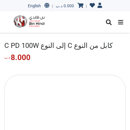
0.000
د.ب
English
|
|
كابل من النوع C إلى النوع C PD 100W
8.000
د.ب