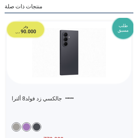
منتجات ذات صلة
طلب
وفر
مسبق
90.000
د.ب
جالكسي زد فولد8 ألترا