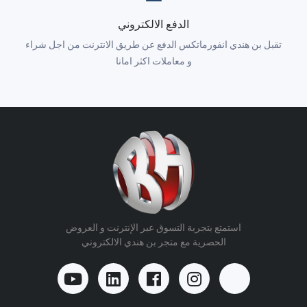
الدفع الالكتروني
تقبل بن هندي انفورماتكس الدفع عن طريق الانترنت من اجل شراء
و معاملات اكثر امانا
استمتع بتجربة التسوق عبر الإنترنت و العروض
الحصرية مع متجر بن هندي الالكتروني