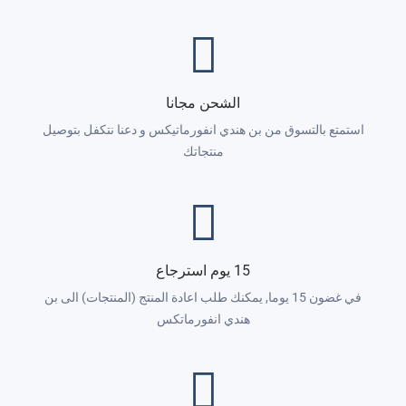
الشحن مجانا
استمتع بالتسوق من بن هندي انفورماتيكس و دعنا نتكفل بتوصيل
منتجاتك
15 يوم استرجاع
في غضون 15 يوما, يمكنك طلب اعادة المنتج (المنتجات) الى بن
هندي انفورماتكس