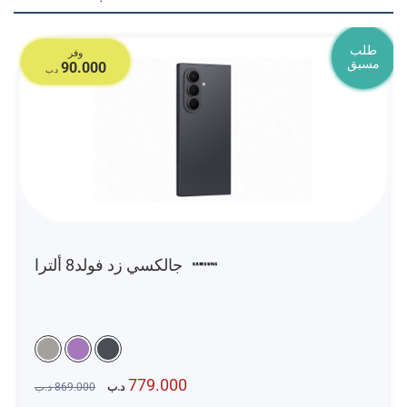
طلب
وفر
مسبق
90.000
د.ب
جالكسي زد فولد8 ألترا
779.000
د.ب
869.000
د.ب