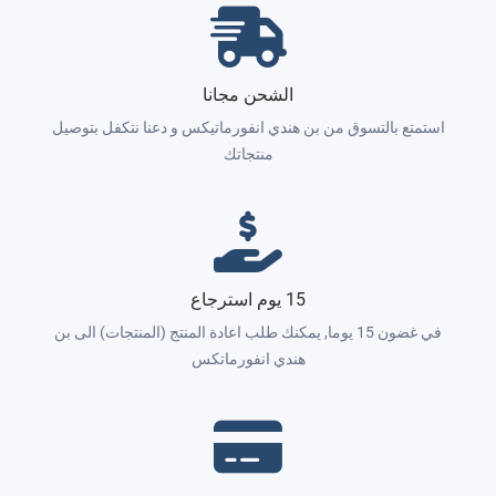
الشحن مجانا
استمتع بالتسوق من بن هندي انفورماتيكس و دعنا نتكفل بتوصيل
منتجاتك
15 يوم استرجاع
في غضون 15 يوما, يمكنك طلب اعادة المنتج (المنتجات) الى بن
هندي انفورماتكس