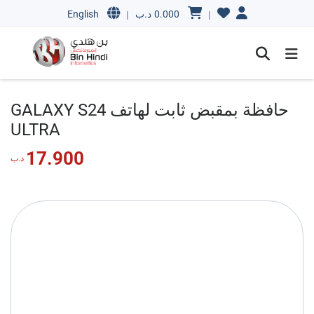
0.000
د.ب
English
|
|
حافظة بمقبض ثابت لهاتف GALAXY S24
ULTRA
17.900
د.ب