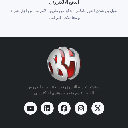
الدفع الالكتروني
تقبل بن هندي انفورماتكس الدفع عن طريق الانترنت من اجل شراء
و معاملات اكثر امانا
استمتع بتجربة التسوق عبر الإنترنت و العروض
الحصرية مع متجر بن هندي الالكتروني